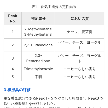
表1 香気主成分の定性結果
Peak
推定成分
においの質
No.
2-Methylbutanal
1
ナッツ、麦芽臭
3-Methylbutanal
バター、チーズ、ヨーグル
2
2,3-Butanedione
ト
2,3-
バター、チーズ、ヨーグル
3
Pentanedione
ト
4
Trimethyloxazole
コーヒーらしい香り
5
不明
コーヒーらしい香り
3.模擬臭の評価
主な香気成分であるPeak 1～5 を混合した模擬臭1、Peak3 を
除いた模擬臭2 を作成しました。