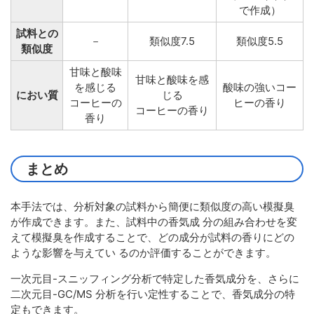
で作成）
試料との
－
類似度7.5
類似度5.5
類似度
甘味と酸味
甘味と酸味を感
を感じる
酸味の強いコー
におい質
じる
コーヒーの
ヒーの香り
コーヒーの香り
香り
まとめ
本手法では、分析対象の試料から簡便に類似度の高い模擬臭
が作成できます。また、試料中の香気成 分の組み合わせを変
えて模擬臭を作成することで、どの成分が試料の香りにどの
ような影響を与えてい るのか評価することができます。
一次元目-スニッフィング分析で特定した香気成分を、さらに
二次元目-GC/MS 分析を行い定性することで、香気成分の特
定もできます。