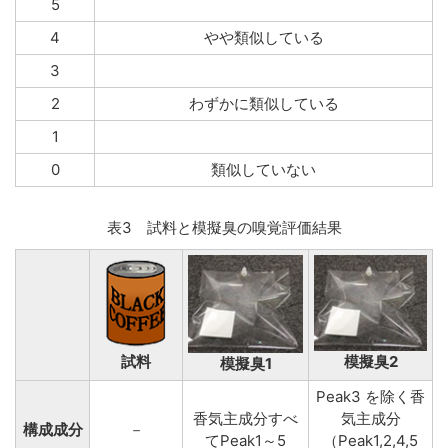
5
4
やや類似している
3
2
わずかに類似している
1
0
類似していない
表3 試料と模擬臭の嗅覚評価結果
試料
模擬臭2
模擬臭1
Peak3 を除く香
香気主成分すべ
気主成分
構成成分
－
てPeak1～5
（Peak1,2,4,5