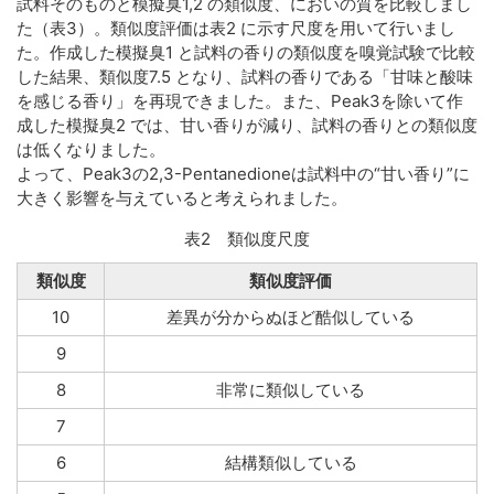
試料そのものと模擬臭1,2 の類似度、においの質を比較しまし
た（表3）。類似度評価は表2 に示す尺度を用いて行いまし
た。作成した模擬臭1 と試料の香りの類似度を嗅覚試験で比較
した結果、類似度7.5 となり、試料の香りである「甘味と酸味
を感じる香り」を再現できました。また、Peak3を除いて作
成した模擬臭2 では、甘い香りが減り、試料の香りとの類似度
は低くなりました。
よって、Peak3の2,3-Pentanedioneは試料中の“甘い香り”に
大きく影響を与えていると考えられました。
表2 類似度尺度
類似度
類似度評価
10
差異が分からぬほど酷似している
9
8
非常に類似している
7
6
結構類似している