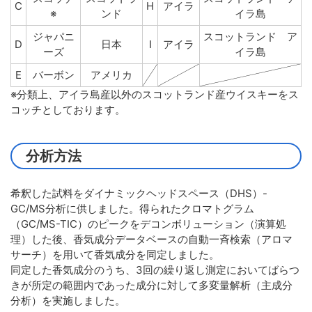
C
H
アイラ
※
ンド
イラ島
ジャパニ
スコットランド ア
D
日本
I
アイラ
ーズ
イラ島
E
バーボン
アメリカ
※分類上、アイラ島産以外のスコットランド産ウイスキーをス
コッチとしております。
分析方法
希釈した試料をダイナミックヘッドスペース（DHS）-
GC/MS分析に供しました。得られたクロマトグラム
（GC/MS-TIC）のピークをデコンボリューション（演算処
理）した後、香気成分データベースの自動一斉検索（アロマ
サーチ）を用いて香気成分を同定しました。
同定した香気成分のうち、3回の繰り返し測定においてばらつ
きが所定の範囲内であった成分に対して多変量解析（主成分
分析）を実施しました。