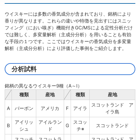
ウイスキーには多数の香気成分が含まれており、銘柄により
香りが異なります。これらの違いや特徴を見出すにはスニッ
フィング（におい嗅ぎ）機能付きGC/MSによる定性分析だけ
では難しく、多変量解析（主成分分析）を用いることも有効
な手段の１つです。ここではウイスキーの香気成分を多変量
解析（主成分分析）により評価した事例をご紹介します。
分析試料
銘柄の異なるウイスキー9種（A～I）
種類
産地
種類
産地
スコットランド ア
A
バーボン
アメリカ
F
アイラ
イラ島
アイリッ
アイルラン
スコッ
B
G
スコットランド
シュ
ド
チ※
スコッチ
スコットラ
スコットランド ア