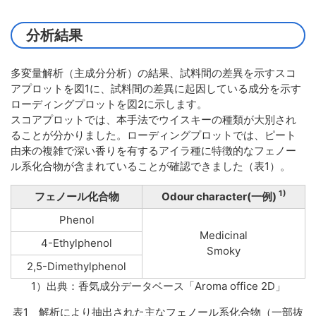
分析結果
多変量解析（主成分分析）の結果、試料間の差異を示すスコ
アプロットを図1に、試料間の差異に起因している成分を示す
ローディングプロットを図2に示します。
スコアプロットでは、本手法でウイスキーの種類が大別され
ることが分かりました。ローディングプロットでは、ピート
由来の複雑で深い香りを有するアイラ種に特徴的なフェノー
ル系化合物が含まれていることが確認できました（表1）。
1)
フェノール化合物
Odour character(一例)
Phenol
Medicinal
4-Ethylphenol
Smoky
2,5-Dimethylphenol
1）出典：香気成分データベース「Aroma office 2D」
表1 解析により抽出された主なフェノール系化合物（一部抜