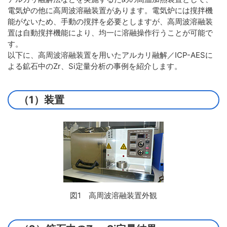
電気炉の他に高周波溶融装置があります。電気炉には撹拌機
能がないため、手動の撹拌を必要としますが、高周波溶融装
置は自動撹拌機能により、均一に溶融操作行うことが可能で
す。
以下に、高周波溶融装置を用いたアルカリ融解／ICP-AESに
よる鉱石中のZr、Si定量分析の事例を紹介します。
（1）装置
図1 高周波溶融装置外観