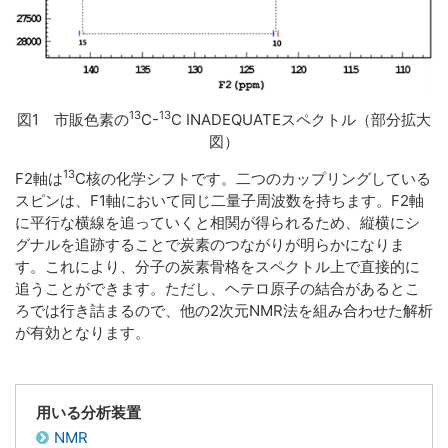
13
13
図1 市販色素の
C-
C INADEQUATEスペクトル（部分拡大
図）
13
F2軸は
C核の化学シフトです。二つのカップリングしている
スピンは、F1軸において同じ二量子周波数を持ちます。F2軸
に平行な横線を追っていくと相関が得られるため、縦横にシ
グナルを追跡することで炭素のつながりが明らかになりま
す。これにより、分子の炭素骨格をスペクトル上で直接的に
追うことができます。ただし、ヘテロ原子の結合があるとこ
ろでは行き詰まるので、他の2次元NMR法を組み合わせた解析
が有効となります。
用いる分析装置
NMR