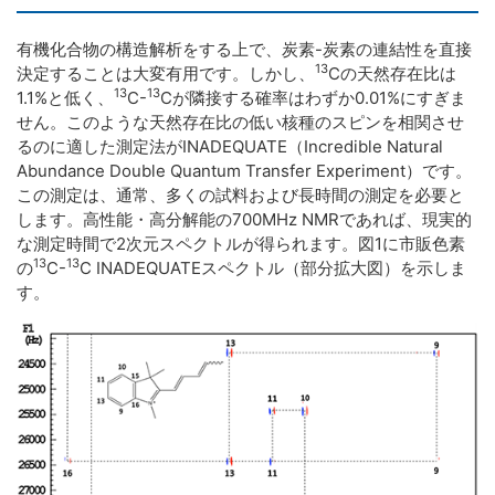
有機化合物の構造解析をする上で、炭素-炭素の連結性を直接
13
決定することは大変有用です。しかし、
Cの天然存在比は
13
13
1.1%と低く、
C-
Cが隣接する確率はわずか0.01%にすぎま
せん。このような天然存在比の低い核種のスピンを相関させ
るのに適した測定法がINADEQUATE（Incredible Natural
Abundance Double Quantum Transfer Experiment）です。
この測定は、通常、多くの試料および長時間の測定を必要と
します。高性能・高分解能の700MHz NMRであれば、現実的
な測定時間で2次元スペクトルが得られます。図1に市販色素
13
13
の
C-
C INADEQUATEスペクトル（部分拡大図）を示しま
す。