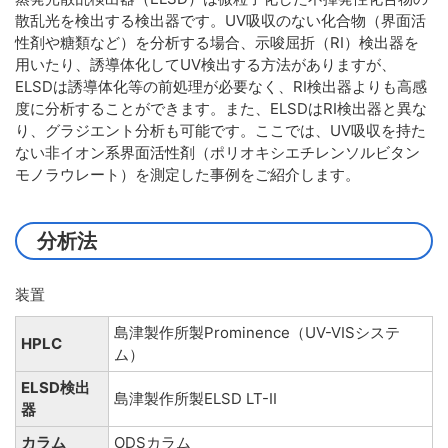
散乱光を検出する検出器です。UV吸収のない化合物（界面活
性剤や糖類など）を分析する場合、示唆屈折（RI）検出器を
用いたり、誘導体化してUV検出する方法がありますが、
ELSDは誘導体化等の前処理が必要なく、RI検出器よりも高感
度に分析することができます。また、ELSDはRI検出器と異な
り、グラジエント分析も可能です。ここでは、UV吸収を持た
ない非イオン系界面活性剤（ポリオキシエチレンソルビタン
モノラウレート）を測定した事例をご紹介します。
分析法
装置
島津製作所製Prominence（UV-VISシステ
HPLC
ム）
ELSD検出
島津製作所製ELSD LT-II
器
カラム
ODSカラム