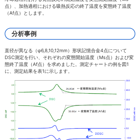
点）、加熱過程における吸熱反応の終了温度を変態終了温度
（Af点）とします。
分析事例
直径が異なる（φ6,8,10,12mm）形状記憶合金4点について
DSC測定を行い、それぞれの変態開始温度（Ms点）および変
態終了温度（Af点）を求めました。測定チャートの例を図1
に、測定結果を表1に示します。