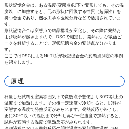
形状記憶合金は、ある温度(変態点)以下で変形しても、その温
度以上に加熱すると、元の形状に回復する性質（超弾性）を
持つ合金であり、機械工学や医療分野などで活用されていま
す。
形状記憶合金は変態点で結晶構造が変化し、その際に発熱お
よび吸熱が起きますので、DSCで測定し、発熱および吸熱ピ
ークを解析することで、形状記憶合金の変態点が分かりま
す。
ここではDSCによるNi-Ti系形状記憶合金の変態点測定の事例
を紹介します。
原 理
秤量した試料を窒素雰囲気下で変態点予想値より30℃以上の
温度まで加熱します。その後一定速度で冷却すると、試料が
変態する温度で発熱反応がみられます。発熱反応が終了し、
更に30℃以下の温度まで冷却し再び一定速度で加熱すると、
試料が変態する温度で吸熱反応がみられます。
冷却過程における発熱反応の開始温度を変態開始温度（Ms