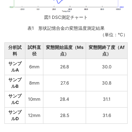
図1 DSC測定チャート
表1 形状記憶合金の変態温度測定結果
（単位：℃）
分析試
試料直
変態開始温度（Ms
変態開終了度（Af
料
径
点）
点）
サンプ
6mm
26.8
30.0
ルA
サンプ
8mm
27.6
30.8
ルB
サンプ
10mm
28.4
31.1
ルC
サンプ
12mm
28.5
31.6
ルD