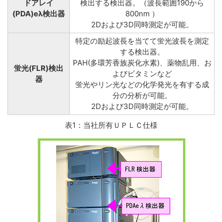
ドアレイ
検出する検出器。（波長範囲190から
(PDA)eλ検出器
800nm ）
2Dおよび3D同時測定が可能。
特定の励起波長を当てて蛍光波長を測定
する検出器。
PAH(多環芳香族炭化水素)、薬物乱用、お
蛍光(FLR)検出
よびビタミンなど
器
蛍光やリン光などの化学発光を有する成
分の分析が可能。
2Dおよび3D同時測定が可能。
表1：当社所有ＵＰＬＣ仕様