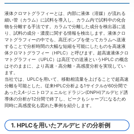
液体クロマトグラフィーとは、内部に液体（溶媒）が流れる
細い管（カラム）に試料を導入し、カラム内で試料中の化合
物を分離する手法です。カラムで分離した成分を検出器に送
り、試料の成分・濃度に関する情報を検出します。液体クロ
マトグラフィーの中でも、高圧ポンプを使ってカラムへ送液
することで分析時間の大幅な短縮を可能にしたものを高速液
体クロマトグラフィー（HPLC）と呼びます。超高速液体クロ
マトグラフィー（UPLC）は高圧での送液というHPLC の概念
はそのままに、より高速・高分離・高感度分析を実現してい
ます。
当社では、UPLCを用いて、移動相流量を上げることで超高速
分離を可能とした。従来HPLC分析よる1サイクルが60分間で
あった2,4-ジニトロフェニルヒドラジン(DNPH)アルデヒド誘
導体の分析が12分間で終了し、ピークもシャープになるため
同時に高感度化も図れた事例を紹介します。
1. HPLCを用いたアルデヒドの分析例