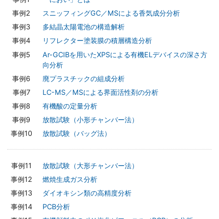
スニッフィングGC／MSによる香気成分分析
多結晶太陽電池の構造解析
リフレクター塗装膜の積層構造分析
Ar-GCIBを用いたXPSによる有機ELデバイスの深さ方
向分析
廃プラスチックの組成分析
LC-MS／MSによる界面活性剤の分析
有機酸の定量分析
放散試験（小形チャンバー法）
放散試験（バッグ法）
放散試験（大形チャンバー法）
燃焼生成ガス分析
ダイオキシン類の高精度分析
PCB分析