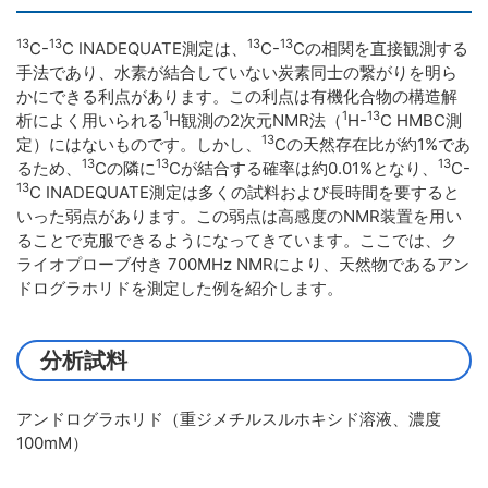
13
13
13
13
C-
C INADEQUATE測定は、
C-
Cの相関を直接観測する
手法であり、水素が結合していない炭素同士の繋がりを明ら
かにできる利点があります。この利点は有機化合物の構造解
1
1
13
析によく用いられる
H観測の2次元NMR法（
H-
C HMBC測
13
定）にはないものです。しかし、
Cの天然存在比が約1%であ
13
13
13
るため、
Cの隣に
Cが結合する確率は約0.01%となり、
C-
13
C INADEQUATE測定は多くの試料および長時間を要すると
いった弱点があります。この弱点は高感度のNMR装置を用い
ることで克服できるようになってきています。ここでは、ク
ライオプローブ付き 700MHz NMRにより、天然物であるアン
ドログラホリドを測定した例を紹介します。
分析試料
アンドログラホリド（重ジメチルスルホキシド溶液、濃度
100mM）