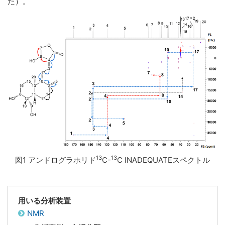
た）。
13
13
図1 アンドログラホリド
C-
C INADEQUATEスペクトル
用いる分析装置
NMR