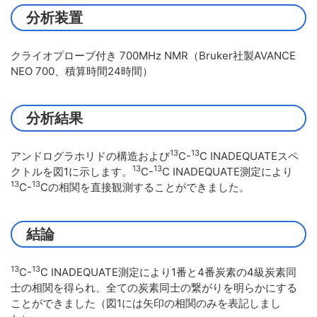
分析装置
クライオプローブ付き 700MHz NMR（Bruker社製AVANCE
NEO 700、積算時間24時間）
分析結果
13
13
アンドログラホリドの構造および
C-
C INADEQUATEスペ
13
13
クトルを図1に示します。
C-
C INADEQUATE測定により
13
13
C-
Cの相関を直接観測することができました。
結論
13
13
C-
C INADEQUATE測定により1番と4番炭素の4級炭素同
士の相関を得られ、全ての炭素同士の繋がりを明らかにする
ことができました（図1には矢印の相関のみを表記しまし