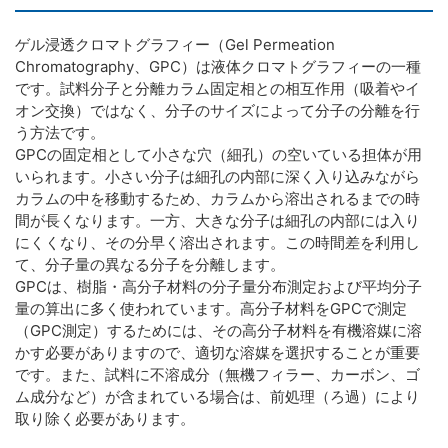
ゲル浸透クロマトグラフィー（Gel Permeation
Chromatography、GPC）は液体クロマトグラフィーの一種
です。試料分子と分離カラム固定相との相互作用（吸着やイ
オン交換）ではなく、分子のサイズによって分子の分離を行
う方法です。
GPCの固定相として小さな穴（細孔）の空いている担体が用
いられます。小さい分子は細孔の内部に深く入り込みながら
カラムの中を移動するため、カラムから溶出されるまでの時
間が長くなります。一方、大きな分子は細孔の内部には入り
にくくなり、その分早く溶出されます。この時間差を利用し
て、分子量の異なる分子を分離します。
GPCは、樹脂・高分子材料の分子量分布測定および平均分子
量の算出に多く使われています。高分子材料をGPCで測定
（GPC測定）するためには、その高分子材料を有機溶媒に溶
かす必要がありますので、適切な溶媒を選択することが重要
です。また、試料に不溶成分（無機フィラー、カーボン、ゴ
ム成分など）が含まれている場合は、前処理（ろ過）により
取り除く必要があります。