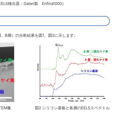
LS検出器：Gatan製 Enfina1000）
、B層）の分析結果を図1、図2に示します。
TEM像
図2 シリコン基板と各層のEELSスペクトル