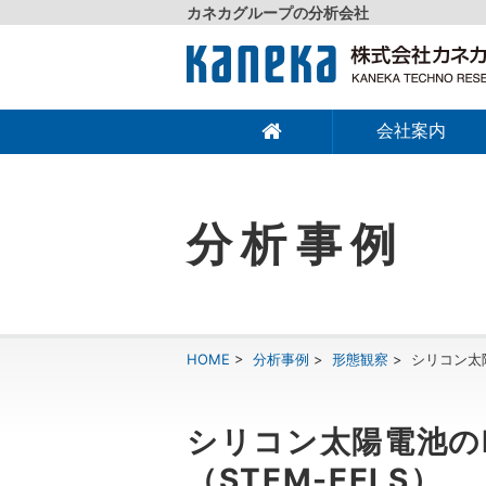
カネカグループの分析会社
会社案内
分析事例
HOME
>
分析事例
>
形態観察
>
シリコン太陽
シリコン太陽電池の
（STEM-EELS）