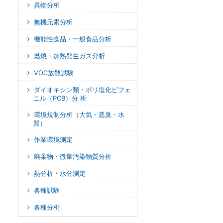
異物分析
無機元素分析
機能性食品・一般食品分析
燃焼・加熱発生ガス分析
VOC放散試験
ダイオキシン類・ポリ塩化ビフェ
ニル（PCB）分 析
環境規制分析（大気・悪臭・水
質）
作業環境測定
廃棄物・微量汚染物質分析
熱分析・水分測定
各種試験
各種分析