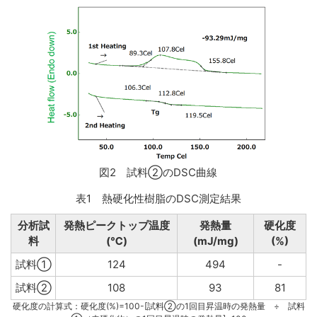
図2 試料②のDSC曲線
表1 熱硬化性樹脂のDSC測定結果
分析試
発熱ピークトップ温度
発熱量
硬化度
料
(℃)
(mJ/mg)
(%)
試料①
124
494
-
試料②
108
93
81
硬化度の計算式：硬化度(%)=100-[試料②の1回目昇温時の発熱量 ÷ 試料