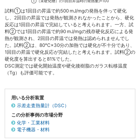
①（未硬化物）の1回目昇温時の発熱量]×100
試料①は1回目の昇温で約500 mJ/mgの発熱を伴って硬化
し、2回目の昇温では発熱が観測されなかったことから、硬化
反応は1回目の昇温で完結していると考えられます。一方、試
料②では1回目の昇温で約90 mJ/mgの残存硬化反応による発
熱が観測され、2回目の昇温では発熱は認められませんでし
た。試料②は、80℃×30分の加熱では硬化が不十分であり、
1回目の昇温で硬化反応が完結したと考えられます。試料②の
硬化度を算出すると81%でした。
DSC測定では硬化開始温度や硬化後樹脂のガラス転移温度
（Tg）も評価可能です。
用いる分析装置
示差走査熱量計（DSC）
この分析事例の市場分野
化学・工業材料
電子機器・材料