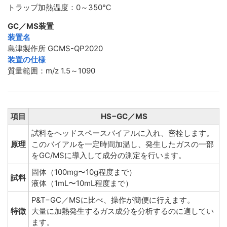
トラップ加熱温度：0～350℃
GC／MS装置
装置名
島津製作所 GCMS-QP2020
装置の仕様
質量範囲：m/z 1.5～1090
項目
HS−GC／MS
試料をヘッドスペースバイアルに入れ、密栓します。
原理
このバイアルを一定時間加温し、発生したガスの一部
をGC/MSに導入して成分の測定を行います。
固体（100mg〜10g程度まで）
試料
液体（1mL〜10mL程度まで）
P&T−GC／MSに比べ、操作が簡便に行えます。
特徴
大量に加熱発生するガス成分を分析するのに適してい
ます。