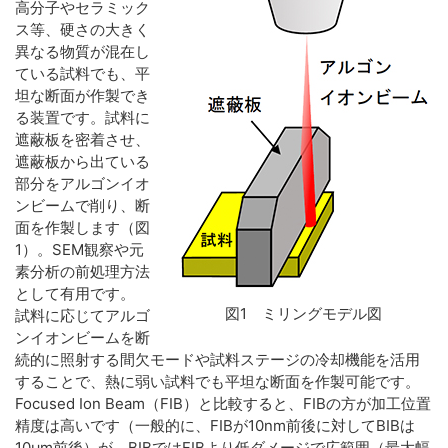
高分子やセラミック
ス等、硬さの大きく
異なる物質が混在し
ている試料でも、平
坦な断面が作製でき
る装置です。試料に
遮蔽板を密着させ、
遮蔽板から出ている
部分をアルゴンイオ
ンビームで削り、断
面を作製します（図
1）。SEM観察や元
素分析の前処理方法
として有用です。
図1 ミリングモデル図
試料に応じてアルゴ
ンイオンビームを断
続的に照射する間欠モードや試料ステージの冷却機能を活用
することで、熱に弱い試料でも平坦な断面を作製可能です。
Focused Ion Beam（FIB）と比較すると、FIBの方が加工位置
精度は高いです（一般的に、FIBが10nm前後に対してBIBは
10µm前後）が、BIBではFIBより低ダメージで広範囲（最大幅